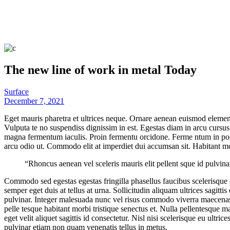
The new line of work in metal Today
Surface
December 7, 2021
Eget mauris pharetra et ultrices neque. Ornare aenean euismod element
Vulputa te no suspendiss dignissim in est. Egestas diam in arcu cursus
magna fermentum iaculis. Proin fermentu orcidone. Ferme ntum in posue
arcu odio ut. Commodo elit at imperdiet dui accumsan sit. Habitant mor
“Rhoncus aenean vel sceleris mauris elit pellent sque id pulvina
Commodo sed egestas egestas fringilla phasellus faucibus scelerisque el
semper eget duis at tellus at urna. Sollicitudin aliquam ultrices sagit
pulvinar. Integer malesuada nunc vel risus commodo viverra maecenas ac
pelle tesque habitant morbi tristique senectus et. Nulla pellentesque m
eget velit aliquet sagittis id consectetur. Nisl nisi scelerisque eu ult
pulvinar etiam non quam venenatis tellus in metus.