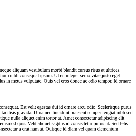
eque aliquam vestibulum morbi blandit cursus risus at ultrices.
retium nibh consequat ipsum. Ut eu integer semo vitae justo eget
us in metus vulputate. Quis vel eros donec ac odio tempor. Id ornare
consequat. Est velit egestas dui id ornare arcu odio. Scelerisque purus
m facilisis gravida. Urna nec tincidunt praesent semper feugiat nibh sed
que nulla aliquet enim tortor at. Amet consectetur adipiscing elit
ismod quis. Velit aliquet sagittis id consectetur purus ut. Sed felis
t. Consectetur a erat nam at. Quisque id diam vel quam elementum