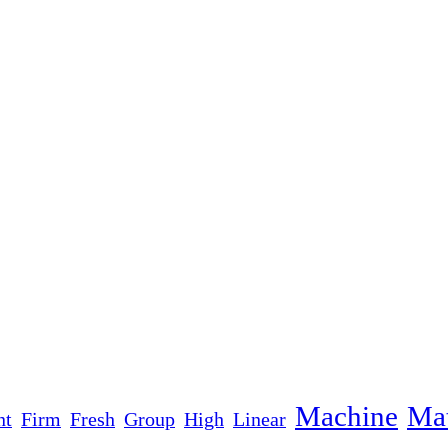
Machine
Mat
nt
Firm
Fresh
Group
High
Linear