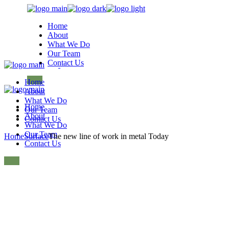
Skip
to
Home
the
About
content
What We Do
Our Team
Contact Us
Home
About
What We Do
Home
Our Team
About
Contact Us
What We Do
Our Team
Home
Surface
The new line of work in metal Today
Contact Us