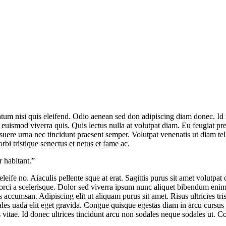
um nisi quis eleifend. Odio aenean sed don adipiscing diam donec. Id n
 euismod viverra quis. Quis lectus nulla at volutpat diam. Eu feugiat p
re urna nec tincidunt praesent semper. Volutpat venenatis ut diam tell
bi tristique senectus et netus et fame ac.
r habitant.”
eife no. Aiaculis pellente sque at erat. Sagittis purus sit amet volutpat 
tis orci a scelerisque. Dolor sed viverra ipsum nunc aliquet bibendum eni
cumsan. Adipiscing elit ut aliquam purus sit amet. Risus ultricies tristi
ales uada elit eget gravida. Congue quisque egestas diam in arcu cursus eu
rices vitae. Id donec ultrices tincidunt arcu non sodales neque sodales u