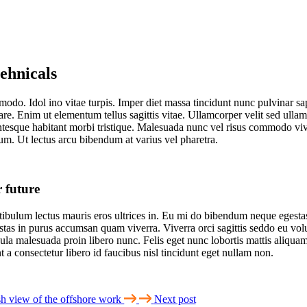
ehnicals
mmodo. Idol ino vitae turpis. Imper diet massa tincidunt nunc pulvinar sap
nare. Enim ut elementum tellus sagittis vitae. Ullamcorper velit sed ull
entesque habitant morbi tristique. Malesuada nunc vel risus commodo vi
m. Ut lectus arcu bibendum at varius vel pharetra.
 future
stibulum lectus mauris eros ultrices in. Eu mi do bibendum neque egesta
tas in purus accumsan quam viverra. Viverra orci sagittis seddo eu volut
ula malesuada proin libero nunc. Felis eget nunc lobortis mattis aliquam 
a consectetur libero id faucibus nisl tincidunt eget nullam non.
h view of the offshore work
Next post