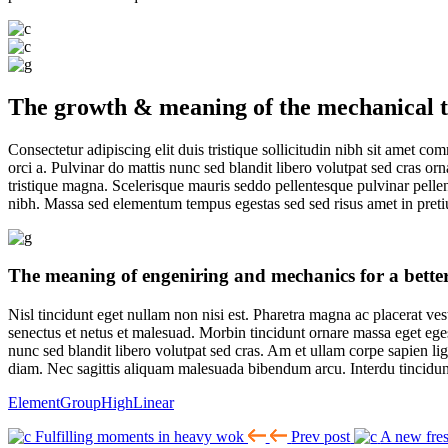
The growth & meaning of the mechanical t
Consectetur adipiscing elit duis tristique sollicitudin nibh sit amet co
orci a. Pulvinar do mattis nunc sed blandit libero volutpat sed cras or
tristique magna. Scelerisque mauris seddo pellentesque pulvinar pell
nibh. Massa sed elementum tempus egestas sed sed risus amet in pretiu
The meaning of engeniring and mechanics for a better
Nisl tincidunt eget nullam non nisi est. Pharetra magna ac placerat ve
senectus et netus et malesuad. Morbin tincidunt ornare massa eget eges
nunc sed blandit libero volutpat sed cras. Am et ullam corpe sapien lig
diam. Nec sagittis aliquam malesuada bibendum arcu. Interdu tincidunt 
Element
Group
High
Linear
Fulfilling moments in heavy wok
Prev post
A new fres