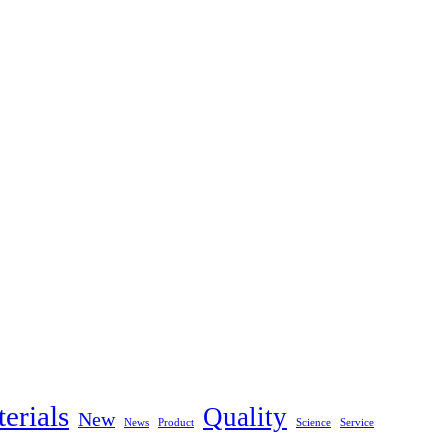
erials
Quality
New
News
Product
Science
Service